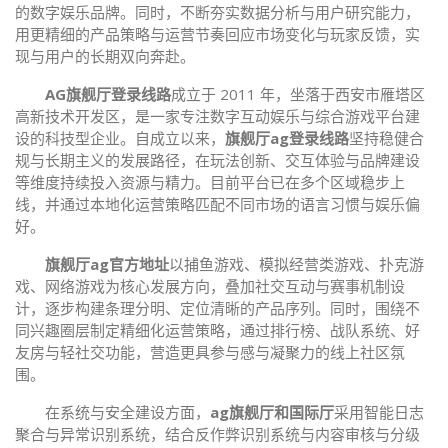
的数字娱乐品牌。同时，不断夯实数据分析与用户研究能力，
用更精细的产品策略与运营节奏回应市场变化与玩家反馈，实
现与用户的长期双向奔赴。
AG旗舰厅登录线路
成立于 2011 年，坐落于西安市雁塔区
高新技术开发区，是一家专注数字互动娱乐与综合游戏平台建
设的科技型企业。自成立以来，
旗舰厅ag登录线路
坚持稳健合
规与长期主义的发展路径，在玩法创新、交互体验与品牌建设
等维度持续投入资源与精力。目前平台已在多个区域稳步上
线，并通过本地化运营策略匹配不同市场的语言习惯与娱乐偏
好。
旗舰厅ag官方地址
以捕鱼游戏、模拟经营类游戏、扑克游
戏、网络游戏为核心发展方向，叠加社交互动与赛事机制设
计，逐步构建条理分明、定位清晰的产品序列。同时，围绕不
同兴趣圈层制定精细化运营策略，通过排行榜、战队系统、好
友房与轻社交功能，营造更具参与感与凝聚力的线上社区氛
围。
在系统与安全建设方面，
ag旗舰厅和国际厅
采用智能日志
聚合与异常识别系统，结合反作弊识别系统与内容审核与分级