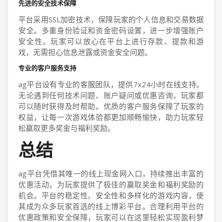
先进的安全技术保障
平台采用SSL加密技术，保障玩家的个人信息和交易数据
安全。多重身份验证和资金密码设置，进一步增强账户
安全性。玩家可以放心在平台上进行存款、提款和游
戏，无需担心信息泄露或资金安全问题。
专业的客户服务支持
ag平台设有专业的客服团队，提供7x24小时在线支持。
无论遇到任何技术问题、账户疑问或优惠咨询，玩家都
可以随时获得及时帮助。优质的客户服务保障了玩家的
权益，让每一次游戏体验都更加顺畅愉快，助力玩家轻
松赢取更多奖金与福利奖励。
总结
ag平台凭借其唯一的线上现金网入口，持续推出丰富的
优惠活动，为玩家提供了极佳的赢取奖金和福利奖励的
机会。平台的稳定性、安全性和多样化的游戏内容，使
其成为众多玩家首选的线上博彩平台。合理利用平台的
优惠政策和安全保障，玩家可以在这里轻松实现盈利梦