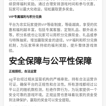
续获得福利奖励。通过合理安排游戏时间和参与优惠，
玩家可以最大化收益，轻松赢取更多奖金。
VIP专属福利与积分兑换
平台为忠实玩家提供VIP等级制度，等级越高，享受的优
惠和福利越丰富，包括专属客服、定制礼品、额外返水
等。积分系统也让玩家可以用积分兑换现金、礼品或参
与特殊抽奖，增加赢取奖金的途径。VIP福利和积分兑换
机制，为玩家带来持续的福利奖励，提升整体游戏体
验。
安全保障与公平性保障
正规授权，合法运营
ag平台经过相关监管机构的严格审批，持有合法运营许
可证，确保平台的正规性和合法性。所有游戏都经过公
平公正的随机数检测，杜绝作弊行为，为玩家提供一个
安全可靠的游戏环境。正规运营也意味着玩家的资金受
到法律保护，赢取的奖金可以安全提取。