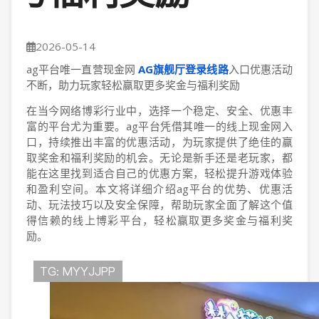
2026-05-14
ag平台唯一直营现金网
AG旗舰厅登录线路
入口优惠活动
不断，助力玩家轻松赢取更多奖金与福利奖励
在当今网络博彩行业中，选择一个稳定、安全、优惠丰
富的平台尤为重要。ag平台凭借其唯一的线上现金网入
口，持续推出丰富的优惠活动，为玩家提供了绝佳的赢
取奖金和福利奖励的机会。无论是新手还是老玩家，都
能在这里找到适合自己的优惠方案，轻松提升游戏体验
和盈利空间。本文将详细介绍ag平台的优势、优惠活
动、玩法技巧以及安全保障，帮助玩家全面了解这个值
得信赖的线上博彩平台，轻松赢取更多奖金与福利奖
励。