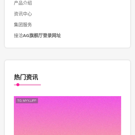
产品介绍
资讯中心
集团服务
接洽
AG旗舰厅登录网址
热门资讯