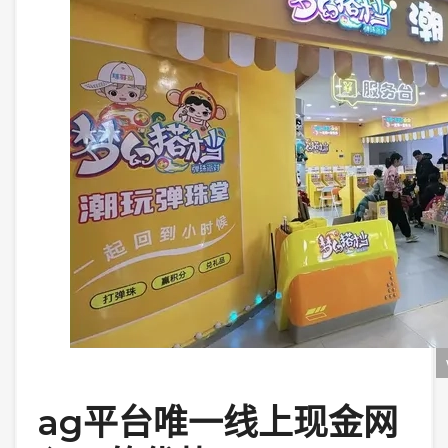
ag平台唯一线上现金网