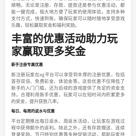
顺畅。无论是注册、存款、提款还是参与优惠活动，都
能一键完成，极大地方便了玩家的使用体验。支持多种
支付方式，快速到账，确保玩家可以随时随地享受游戏
乐趣，轻松赢取奖金和福利奖励。
丰富的优惠活动助力玩
家赢取更多奖金
新手注册专属优惠
新注册玩家在ag平台可以享受到丰厚的注册优惠，包括
首存双倍、免费彩金、体验金等。这些优惠不仅降低了
新手的入门门槛，还为后续的游戏提供了充足的资金支
持。合理利用新手优惠，玩家可以在短时间内积累更多
的奖金，提升获胜几率。
每日、每周的返水与优惠
平台定期推出每日返水、周返水活动，让玩家在游戏过
程中获得额外的返利。除此之外，还有存款赠送、连续
登录奖励、节日特别优惠等多种促销活动，帮助玩家持