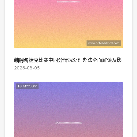
韩国与捷克比赛中同分情况处理办法全面解读及影响分析
2026-08-05