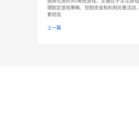
选择优质的AG电玩游戏，关键在于关注游
理制定游戏策略、控制资金和利用优惠活动
累经验
上一篇
导航
AG入口 - (中国)深圳市AG入口集团
了
欢迎您，一起来感受旗舰厅ag登录