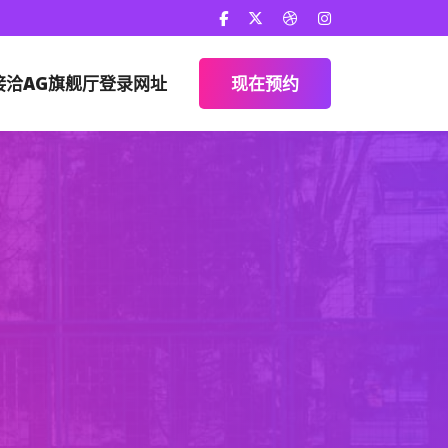
接洽
AG旗舰厅登录网址
现在预约