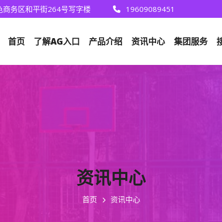
色商务区和平街264号写字楼
19609089451
首页
了解
AG入口
产品介绍
资讯中心
集团服务
资讯中心
首页
资讯中心