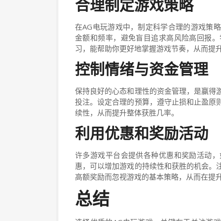
合理制定游戏策略
在AG电玩游戏中，制定科学合理的游戏策
金额和频率，避免盲目追求高风险高回报。
习，能帮助你更好地掌握游戏节奏，从而提
控制情绪与资金管理
保持良好的心态和理性的资金管理，是赢得
投注。设定合理的预算，遵守止损和止盈原
续性，从而提升整体获胜几率。
利用优惠和奖励活动
许多游戏平台会提供各种优惠和奖励活动，
惠，可以增加游戏的持续性和获胜的机会。
高额奖励而忽视游戏的基本策略，从而在提
总结