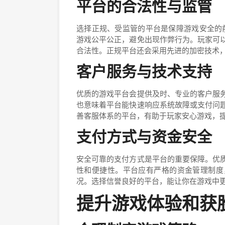
平台的合法性与监管
选择正规、受监管的平台是保障游戏安全的
游戏公平公正，避免出现作弊行为。玩家可
合法性。正规平台还会采用先进的加密技术
客户服务与技术支持
优质的游戏平台会提供及时、专业的客户服
也意味着平台能快速响应系统故障或支付问
善客服体系的平台，有助于玩家安心游戏，
支付方式与资金安全
安全可靠的支付方式是平台的重要保障。优
性和便捷性。平台应有严格的资金管理制度
况。选择信誉良好的平台，能让你在游戏中
提升游戏体验和获