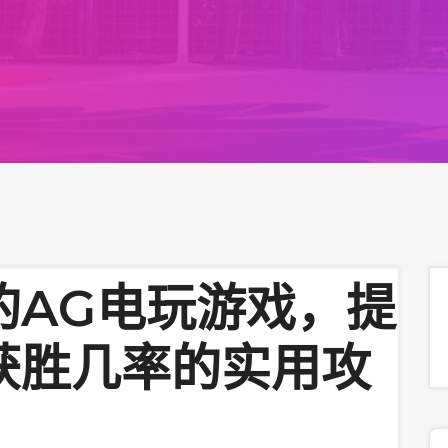
的AG电玩游戏，提
获胜几率的实用攻