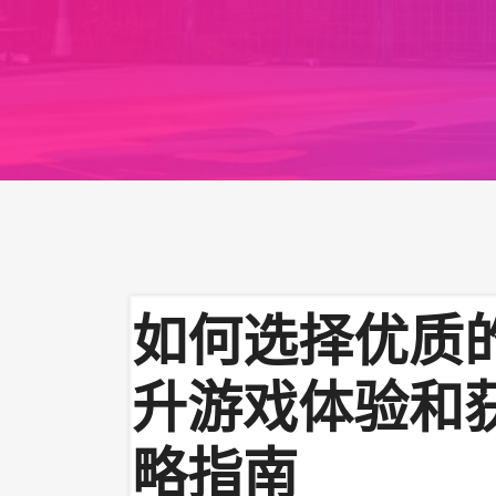
如何选择优质
升游戏体验和
略指南