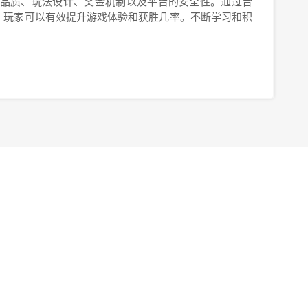
戏品质、玩法设计、奖金机制以及平台的安全性。通过合
，玩家可以有效提升游戏体验和获胜几率。不断学习和积
联系方式
解
AG入口
地址:
百色商务区和平街264