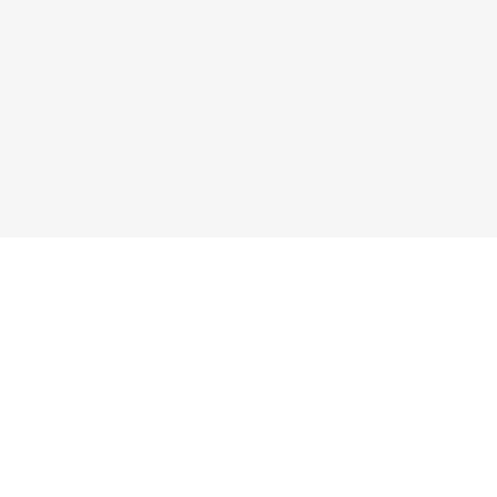
邮箱订阅
号写字楼
提交