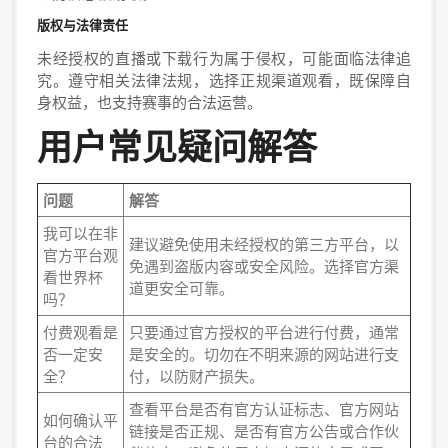
版权与法律责任
未经授权的直播或下载行为属于侵权，可能面临法律追
究。遵守相关法律法规，选择正规渠道观看，既保障自
身权益，也支持赛事的合法运营。
用户常见疑问解答
问题
解答
我可以在非
建议避免使用未经授权的第三方平台，以
官方平台观
免遇到盗版内容或安全风险。选择官方渠
看世界杯
道更安全可靠。
吗？
付费观看是
只要通过官方授权的平台进行付费，通常
否一定安
是安全的。切勿在不明来源的网站进行支
全？
付，以防财产损失。
查看平台是否有官方认证标志、官方网站
如何确认平
链接是否正规、是否有官方公告或合作伙
台的合法