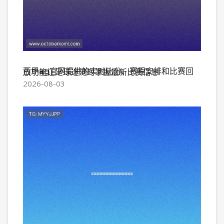
西甲ag官网提供的实时比分、赛程安排和比赛回放功能让足球迷随时掌握最新比赛信息
2026-08-03