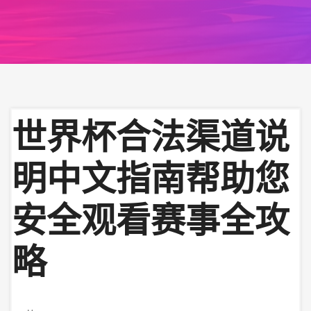
世界杯合法渠道说
明中文指南帮助您
安全观看赛事全攻
略