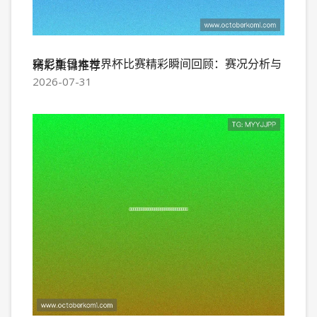
突尼斯日本世界杯比赛精彩瞬间回顾：赛况分析与精彩集锦推荐
2026-07-31