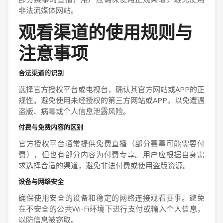
非法流媒体网站。
观看渠道的使用规则与
注意事项
合法渠道的识别
选择官方授权平台或电视台，确认其官方网站或APP的正
规性。避免使用未经授权的第三方网站或APP，以免遭遇
盗版、病毒或个人信息泄露风险。
付费与免费内容的区别
官方授权平台通常提供免费直播（部分赛事可能需要付
费），但也有部分内容为付费专享。用户应根据自身需
求选择合适的渠道，避免非法付费或使用盗版资源。
设备与网络安全
确保使用安全的设备和稳定的网络连接观看赛事。避免
在不安全的公共Wi-Fi环境下进行支付或输入个人信息，
以防信息被窃取。